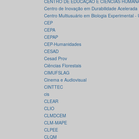
CENTRO DE EDUCAÇÃO E CIÊNCIAS HUMAN
Centro de Inovação em Durabilidade Acelerada
Centro Multiusuário em Biologia Experimental -
CEP
CEPA
CEPAP
CEP-Humanidades
CESAD
Cesad Prov
Ciências Florestais
CIMUFSLAG
Cinema e Audiovisual
CINTTEC
cis
CLEAR
CLIO
CLMDCEM
CLM-MAPE
CLPEE
CLQM