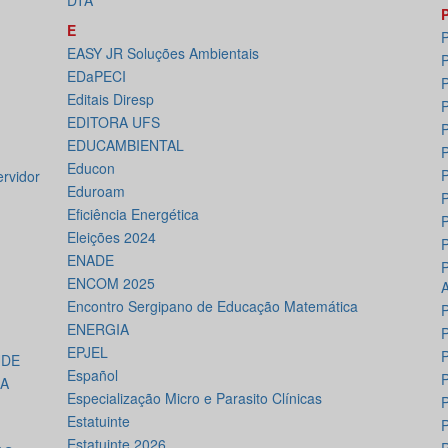
DTA
E
P
EASY JR Soluções Ambientais
P
EDaPECI
P
Editais Diresp
EDITORA UFS
P
EDUCAMBIENTAL
P
Educon
rvidor
Eduroam
P
Eficiência Energética
Eleições 2024
ENADE
ENCOM 2025
Encontro Sergipano de Educação Matemática
P
ENERGIA
P
EPJEL
P
ÚDE
Español
IA
Especialização Micro e Parasito Clínicas
P
Estatuinte
P
Estatuinte 2026