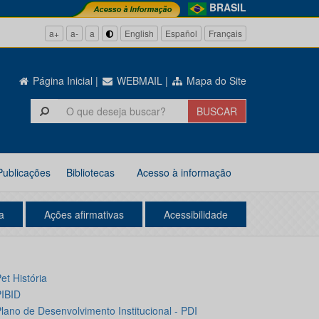
BRASIL
a+
a-
a
English
Español
Français
Página Inicial
|
WEBMAIL
|
Mapa do Site
Publicações
Bibliotecas
Acesso à informação
a
Ações afirmativas
Acessibilidade
et História
IBID
lano de Desenvolvimento Institucional - PDI