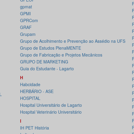
gpmat
GPMI
P
GPRCom
P
GRAF
P
Grupam
Grupo de Acolhimento e Prevenção ao Assédio na UFS
Grupo de Estudos PlenaMENTE
Grupo de Fabricação e Projetos Mecânicos
GRUPO DE MARKETING
Guia do Estudante - Lagarto
P
H
P
Habcidade
P
HERBÁRIO - ASE
P
L
HOSPITAL
P
Hospital Universitário de Lagarto
P
Hospital Veterinário Universitário
P
I
IH PET História