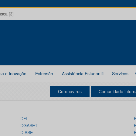
usca [3]
sa e Inovação
Extensão
Assistência Estudantil
Serviços
Coronavírus
Comunidade intern
DFI
P
DGASET
P
DIASE
P