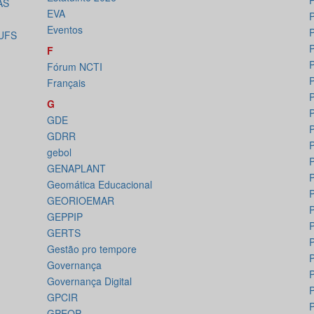
AS
EVA
P
Eventos
P
 UFS
F
P
Fórum NCTI
P
Français
P
G
P
GDE
P
GDRR
P
gebol
P
GENAPLANT
P
Geomática Educacional
P
GEORIOEMAR
P
GEPPIP
P
GERTS
P
Gestão pro tempore
Governança
P
Governança Digital
GPCIR
GPEOP