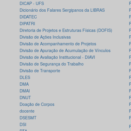
DICAP - UFS
Dicionário dos Falares Sergipanos da LIBRAS
DIDATEC
P
DIPATRI
P
Diretoria de Projetos e Estruturas Físicas (DOFIS)
P
Divisão de Ações Inclusivas
P
Divisão de Acompanhamento de Projetos
P
Divisão de Apuração de Acumulação de Vínculos
P
Divisão de Avaliação Institucional - DIAVI
P
Divisão de Segurança do Trabalho
P
Divisão de Transporte
P
DLES
P
DMA
P
DMAI
P
DNUT
P
Doação de Corpos
P
docente
P
DSESMT
DSI
P