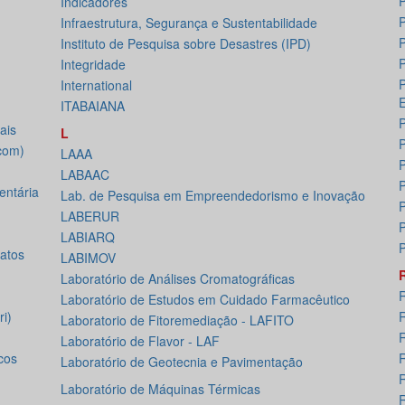
P
Indicadores
P
Infraestrutura, Segurança e Sustentabilidade
P
Instituto de Pesquisa sobre Desastres (IPD)
P
Integridade
P
International
ITABAIANA
P
ais
L
P
com)
LAAA
P
LABAAC
P
ntária
Lab. de Pesquisa em Empreendedorismo e Inovação
P
LABERUR
P
LABIARQ
P
atos
LABIMOV
Laboratório de Análises Cromatográficas
Laboratório de Estudos em Cuidado Farmacêutico
i)
Laboratorio de Fitoremediação - LAFITO
R
Laboratório de Flavor - LAF
cos
Laboratório de Geotecnia e Pavimentação
R
Laboratório de Máquinas Térmicas
R