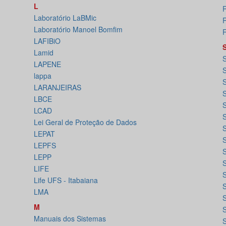
L
Laboratório LaBMic
Laboratório Manoel Bomfim
R
LAFIBiO
Lamid
S
LAPENE
lappa
LARANJEIRAS
LBCE
S
LCAD
S
Lei Geral de Proteção de Dados
S
LEPAT
LEPFS
S
LEPP
S
LIFE
Life UFS - Itabaiana
LMA
M
S
Manuais dos Sistemas
S