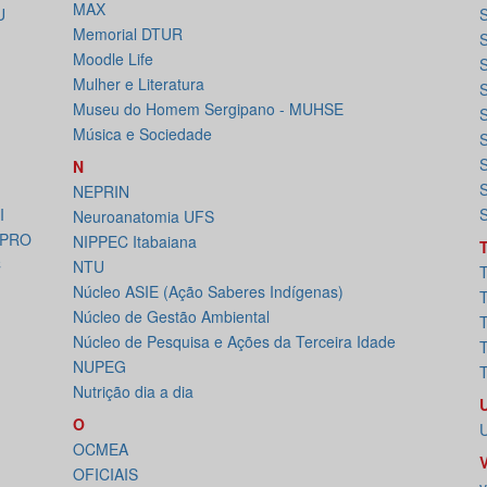
MAX
U
Memorial DTUR
Moodle Life
Mulher e Literatura
S
Museu do Homem Sergipano - MUHSE
Música e Sociedade
S
S
N
S
NEPRIN
I
S
Neuroanatomia UFS
EPRO
NIPPEC Itabaiana
C
NTU
T
Núcleo ASIE (Ação Saberes Indígenas)
Núcleo de Gestão Ambiental
T
Núcleo de Pesquisa e Ações da Terceira Idade
NUPEG
Nutrição dia a dia
O
U
OCMEA
OFICIAIS