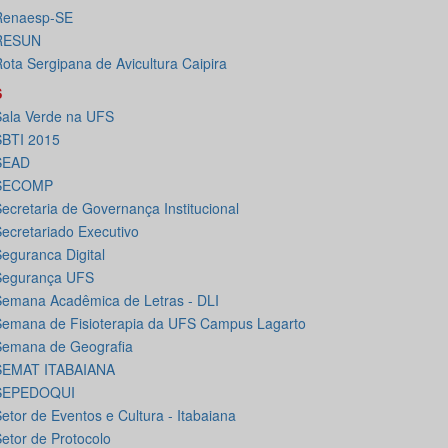
Renaesp-SE
RESUN
ota Sergipana de Avicultura Caipira
S
ala Verde na UFS
SBTI 2015
SEAD
SECOMP
ecretaria de Governança Institucional
ecretariado Executivo
eguranca Digital
Segurança UFS
emana Acadêmica de Letras - DLI
emana de Fisioterapia da UFS Campus Lagarto
Semana de Geografia
SEMAT ITABAIANA
SEPEDOQUI
etor de Eventos e Cultura - Itabaiana
etor de Protocolo