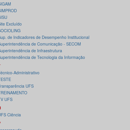
SIGAM
SIMPROD
SISU
ite Excluído
SOCIOLING
up. de Indicadores de Desempenho Institucional
uperintendência de Comunicação - SECOM
uperintendência de Infraestrutura
uperintendência de Tecnologia da Informação
T
écnico-Administrativo
TESTE
ransparência UFS
TREINAMENTO
TV UFS
U
FS Ciência
V