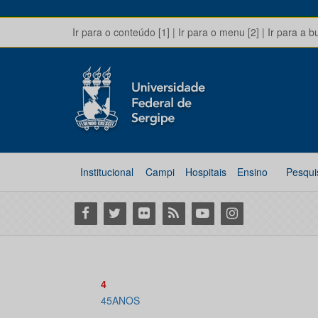
Ir para o conteúdo [1]
|
Ir para o menu [2]
|
Ir para a b
Institucional
Campi
Hospitais
Ensino
Pesqui
Facebook
Twitter
Flickr
RSS
Youtube
Instagram
4
45ANOS