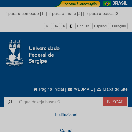
BRASIL
Ir para o conteúdo [1]
|
Ir para o menu [2]
|
Ir para a busca [3]
a+
a-
a
English
Español
Français
Página Inicial
|
WEBMAIL
|
Mapa do Site
Institucional
Campi