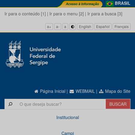
BRASIL
Ir para o conteúdo [1]
|
Ir para o menu [2]
|
Ir para a busca [3]
a+
a-
a
English
Español
Français
Página Inicial
|
WEBMAIL
|
Mapa do Site
Institucional
Campi