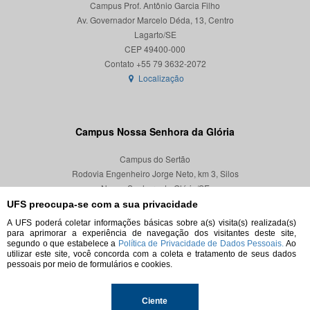
Campus Prof. Antônio Garcia Filho
Av. Governador Marcelo Déda, 13, Centro
Lagarto/SE
CEP 49400-000
Localização
Campus Nossa Senhora da Glória
Campus do Sertão
Rodovia Engenheiro Jorge Neto, km 3, Silos
Nossa Senhora da Glória/SE
CEP 49680-000
UFS preocupa-se com a sua privacidade
A UFS poderá coletar informações básicas sobre a(s) visita(s) realizada(s)
Localização
para aprimorar a experiência de navegação dos visitantes deste site,
segundo o que estabelece a
Política de Privacidade de Dados Pessoais.
Ao
utilizar este site, você concorda com a coleta e tratamento de seus dados
pessoais por meio de formulários e cookies.
© 2026. Todos os direitos reservados.
Ciente