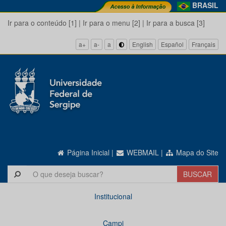
BRASIL
Ir para o conteúdo [1]
|
Ir para o menu [2]
|
Ir para a busca [3]
a+
a-
a
English
Español
Français
Página Inicial
|
WEBMAIL
|
Mapa do Site
Institucional
Campi