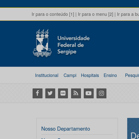
Ir para o conteúdo [1]
|
Ir para o menu [2]
|
Ir para a b
Institucional
Campi
Hospitais
Ensino
Pesqui
Facebook
Twitter
Flickr
RSS
Youtube
Instagram
Nosso Departamento
De