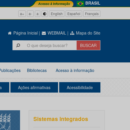
BRASIL
a+
a-
a
English
Español
Français
Página Inicial
|
WEBMAIL
|
Mapa do Site
Publicações
Bibliotecas
Acesso à informação
a
Ações afirmativas
Acessibilidade
Sistemas integrados