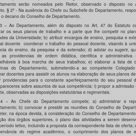
tamento serão nomeados pelo Reitor, observado o disposto no 
uto. § 2º - Na ausência do Chefe ou Subchefe do Departamento, resp
a o decano do Conselho de Departamento.
23 – Ao Departamento, além do disposto no Art. 47 do Estatuto c
rar os seus planos de trabalho e a parte que lhe competir no plan
dades da Universidade; b) atribuir encargos de ensino, pesquisa e ex
al docente coordenar o trabalho do pessoal docente, visando à uni
ência do ensino, da pesquisa e da extensão; d) adotar ou sugerir, q
 as providencias de ordem didática, cientifica e administrativa 
elháveis à boa marcha de seus trabalhos; e) elaborar a lista de o
plinas do Departamento, submetendo-a ao competente Colegiado
nar docentes para assistir os alunos na elaboração de seus planos de
r providencias para o constante aperfeiçoamento do seu pessoal d
r pareceres sobre assuntos de sua competência; i) propor a admissão
te, observadas as disposições estatutárias e regimentais.
24 – Ao Chefe do Departamento compete; a) administrar e rep
tamento; b) convocar e presidir as reuniões do Conselho de Depart
ter, na época devida, à consideração do Conselho de Departamento
ução dos órgãos superiores, o plano das atividades a serem desenv
eríodo letivo, incluindo a proposta da correspondente lista de oferta; d
ervância do regime acadêmico, o cumprimento dos planos de 