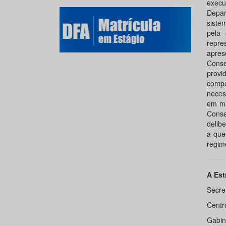
execu
Depar
siste
pela
repre
apres
Conse
provi
compe
neces
em ma
Conse
delib
a que
regime
A Est
Secre
Centr
Gabin