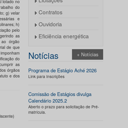
l lotado no
rabalho do
Contratos
o; g) velar
ssárias e
Ouvidoria
linares; h)
ciação pelo
Eficiência energética
gerindo as
r ao órgão
rial de que
Notícias
e imponham
+ Notícias
ficação do
cumprir as
Programa de Estágio Aché 2026
dos órgãos
atuto e dos
Link para Inscrições
Comissão de Estágios divulga
Calendário 2025.2
Aberto o prazo para solicitação de Pré-
matrícula.
iscente)