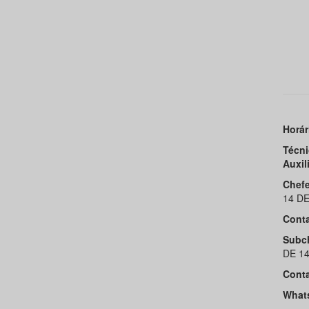
Horár
Técni
Auxil
Chefe
14 DE
Conta
Subc
DE 14
Conta
Whats