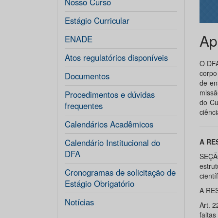
Nosso Curso
Estágio Curricular
Ap
ENADE
Atos regulatórios disponíveis
O DFA
corpo 
Documentos
de en
missã
Procedimentos e dúvidas
do Cu
frequentes
ciênc
Calendários Acadêmicos
Calendário Institucional do
A RE
DFA
SEÇÃ
estru
Cronogramas de solicitação de
cientí
Estágio Obrigatório
A RES
Notícias
Art. 
falt