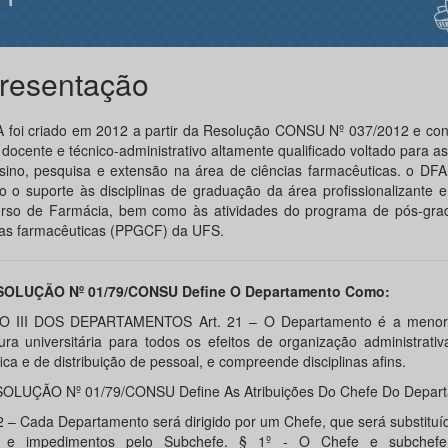
resentação
 foi criado em 2012 a partir da Resolução CONSU Nº 037/2012 e co
docente e técnico-administrativo altamente qualificado voltado para as
sino, pesquisa e extensão na área de ciências farmacêuticas. o DF
o o suporte às disciplinas de graduação da área profissionalizante e
rso de Farmácia, bem como às atividades do programa de pós-gr
ias farmacêuticas (PPGCF) da UFS.
SOLUÇÃO Nº 01/79/CONSU Define O Departamento Como:
O III DOS DEPARTAMENTOS Art. 21 – O Departamento é a menor 
tura universitária para todos os efeitos de organização administrativa
fica e de distribuição de pessoal, e compreende disciplinas afins.
OLUÇÃO Nº 01/79/CONSU Define As Atribuições Do Chefe Do Depart
22 – Cada Departamento será dirigido por um Chefe, que será substitu
as e impedimentos pelo Subchefe. § 1º - O Chefe e subchef