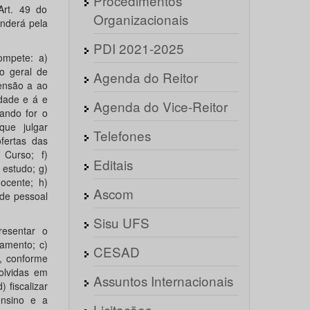
Procedimentos
Art. 49 do
Organizacionais
onderá pela
PDI 2021-2025
ompete: a)
o geral de
Agenda do Reitor
tensão a ao
dade e á e
Agenda do Vice-Reitor
uando for o
que julgar
Telefones
fertas das
 Curso; f)
Editais
 estudo; g)
ocente; h)
Ascom
 de pessoal
Sisu UFS
resentar o
amento; c)
CESAD
, conforme
olvidas em
Assuntos Internacionais
) fiscalizar
ensino e a
Licitações