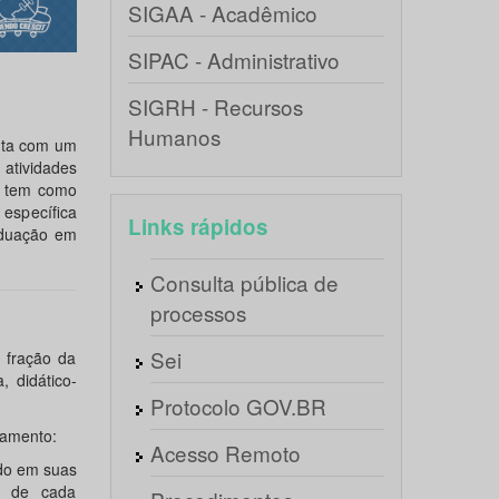
SIGAA - Acadêmico
SIPAC - Administrativo
SIGRH - Recursos
Humanos
nta com um
 atividades
A tem como
 específica
Links rápidos
aduação em
Consulta pública de
processos
Sei
fração da
, didático-
Protocolo GOV.BR
amento:
Acesso Remoto
ído em suas
e de cada