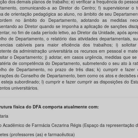
ção dos demais planos de trabalho; e) verificar a frequência do pessoa
tamento, comunicando-a ao Diretor do Centro; f) supervisionar o t
ma de orientação pedagógica ao aluno, no âmbito de seu Departament
 ordem no âmbito do Departamento, adotando as medidas nece
sentando ao Diretor quando se imponha a aplicação de sanções discip
entar, no fim de cada período letivo, ao Diretor da Unidade, após apre
lho de Departamento, o relatório das atividades departamentais, su
dencias cabíveis para maior eficiência dos trabalhos; i) solicita
tente da administração universitária os recursos em pessoal e mate
sitar o Departamento; j) adotar, em casos urgência, medidas que s
téria de competência do Departamento, submetendo o seu ato à rati
lho de Departamento, no prazo de três dias; k) cumprir e fazer 
erações do Conselho de Departamento, bem como os atos e decisões 
 esteja subordinado; l) cumprir e fazer cumprir as disposições do Est
ntos universitários.
rutura física do DFA comporta atualmente com:
taria
o Acadêmico de Farmácia Cezarina Régis (Espaço da representação d
etes (professores (as) e farmacêutica)