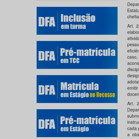
Depar
Estat
chefi
Art. 
elabo
ativi
pesso
efici
caso,
acons
disci
desig
adota
emiti
docen
Art. 
Depar
subme
instr
cada p
a obs