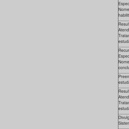
Espec
Nome 
habili
Resul
Atend
Trata
estud
Recur
Espec
Nome 
conclu
Preen
estud
Resul
Atend
Trata
estud
Divul
Siste