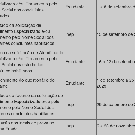
ializado e/ou Tratamento pelo
Estudante
1 a 8 de setembro 
Social dos concluintes
tados
tado da solicitação de
imento Especializado e/ou
Inep
15 de setembro de
mento pelo Nome Social dos
antes concluintes habilitados
so da solicitação de Atendimento
ializado e/ou Tratamento pelo
Estudante
16 a 22 de setembr
Social dos estudantes
intes habilitados
chimento do questionário do
1 de setembro a 25
Estudante
ante
2023
tado do recurso da solicitação de
imento Especializado e/ou pelo
Inep
29 de setembro de
mento pelo Nome Social dos
antes concluintes habilitados
gação dos locais de prova no
Inep
6 a 26 de novembro
ma Enade