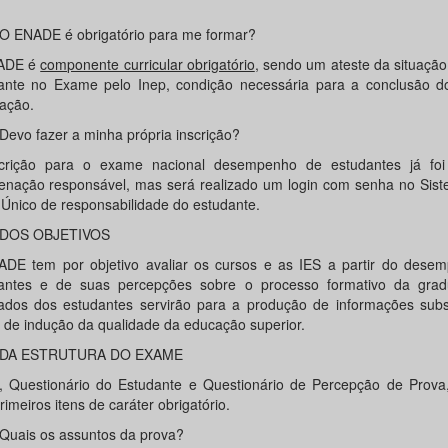
NADE é obrigatório para me formar?
ADE é
componente curricular obrigatório
, sendo um ateste da situação
ante no Exame pelo Inep, condição necessária para a conclusão d
ação.
o fazer a minha própria inscrição?
crição para o exame nacional desempenho de estudantes já foi 
enação responsável, mas será realizado um login com senha no Sis
 Único de responsabilidade do estudante.
OS OBJETIVOS
DE tem por objetivo avaliar os cursos e as IES a partir do dese
antes e de suas percepções sobre o processo formativo da gra
tados dos estudantes servirão para a produção de informações subsi
 de indução da qualidade da educação superior.
 ESTRUTURA DO EXAME
, Questionário do Estudante e Questionário de Percepção de Prova
rimeiros itens de caráter obrigatório.
is os assuntos da prova?