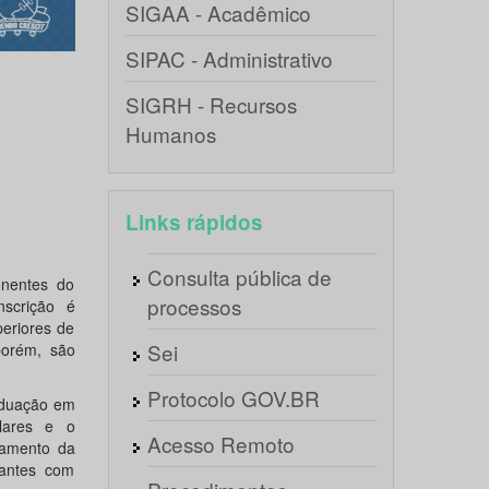
SIGAA - Acadêmico
SIPAC - Administrativo
SIGRH - Recursos
Humanos
Links rápidos
Consulta pública de
nentes do
processos
nscrição é
periores de
Sei
 porém, são
Protocolo GOV.BR
aduação em
ulares e o
Acesso Remoto
damento da
dantes com