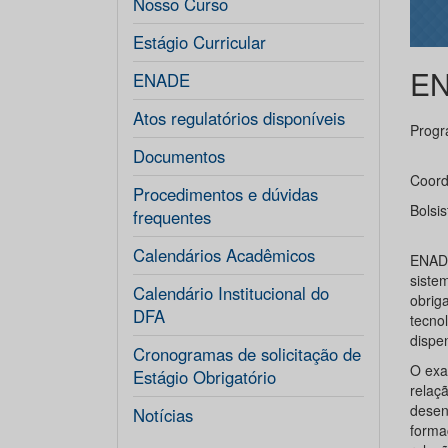
Nosso Curso
Estágio Curricular
E
ENADE
Atos regulatórios disponíveis
Progr
Documentos
Coord
Procedimentos e dúvidas
Bolsi
frequentes
Calendários Acadêmicos
ENAD
siste
Calendário Institucional do
obrig
DFA
tecno
dispe
Cronogramas de solicitação de
O exa
Estágio Obrigatório
relaç
desen
Notícias
forma