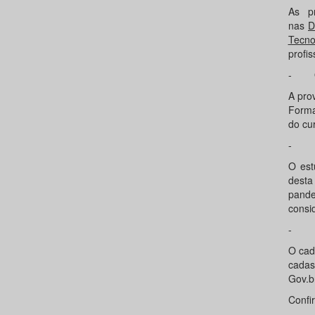
As p
nas
D
Tecno
profis
- Qua
A pro
Forma
do cu
- DO
O est
desta
pande
consi
- DO
O cad
cadas
Gov.b
Confi