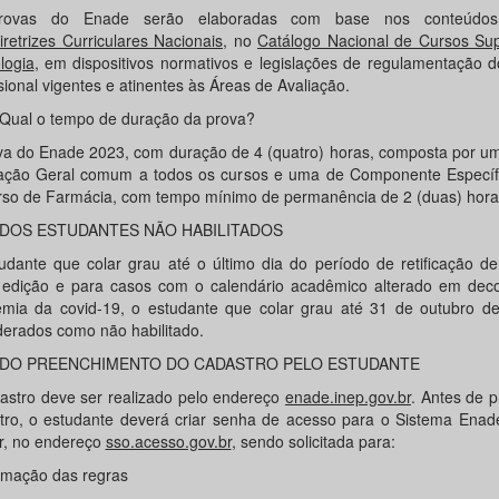
rovas do Enade serão elaboradas com base nos conteúdos 
iretrizes Curriculares Nacionais
, no
Catálogo Nacional de Cursos Sup
logia
, em dispositivos normativos e legislações de regulamentação d
sional vigentes e atinentes às Áreas de Avaliação.
l o tempo de duração da prova?
va do Enade 2023, com duração de 4 (quatro) horas, composta por um
ção Geral comum a todos os cursos e uma de Componente Específi
rso de Farmácia, com tempo mínimo de permanência de 2 (duas) hora
S ESTUDANTES NÃO HABILITADOS
udante que colar grau até o último dia do período de retificação de
 edição e para casos com o calendário acadêmico alterado em deco
mia da covid-19, o estudante que colar grau até 31 de outubro d
derados como não habilitado.
 PREENCHIMENTO DO CADASTRO PELO ESTUDANTE
astro deve ser realizado pelo endereço
enade.inep.gov.br
. Antes de 
tro, o estudante deverá criar senha de acesso para o Sistema Enade
r, no endereço
sso.acesso.gov.br
, sendo solicitada para:
rmação das regras