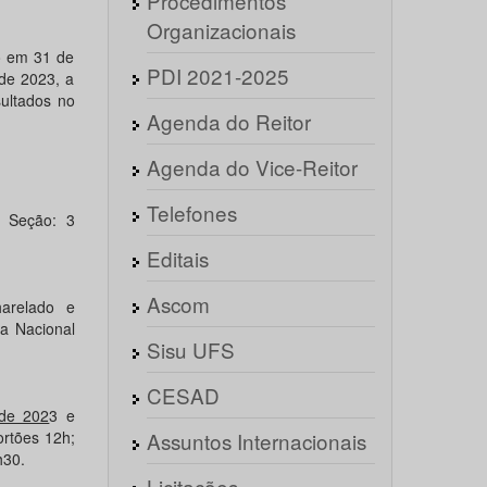
Procedimentos
Organizacionais
o em 31 de
PDI 2021-2025
de 2023, a
ultados no
Agenda do Reitor
Agenda do Vice-Reitor
Telefones
 Seção: 3
Editais
Ascom
arelado e
ma Nacional
Sisu UFS
CESAD
de 202
3 e
ortões 12h;
Assuntos Internacionais
h30.
Licitações