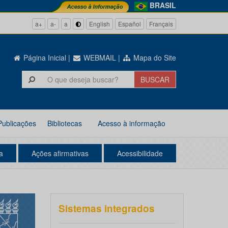
BRASIL
a+
a-
a
English
Español
Français
Página Inicial
|
WEBMAIL
|
Mapa do Site
Publicações
Bibliotecas
Acesso à informação
a
Ações afirmativas
Acessibilidade
Sistemas integrados