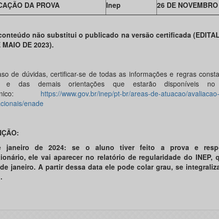
CAÇÃO DA PROVA
Inep
26 DE NOVEMBRO 
conteúdo não substitui o publicado na versão certificada (EDITAL
 MAIO DE 2023).
so de dúvidas, certificar-se de todas as informações e regras const
al e das demais orientações que estarão disponíveis no
trônico:
https://www.gov.br/inep/pt-br/areas-de-atuacao/avaliaca
cionais/enade
NÇÃO:
e janeiro de 2024: se o aluno tiver feito a prova e res
ionário, ele vai aparecer no relatório de regularidade do INEP, 
 de janeiro. A partir dessa data ele pode colar grau, se integrali
.