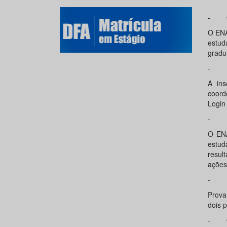
- O E
O EN
estud
gradu
- Dev
A ins
coord
Login
- D
O ENA
estud
resul
ações
- DA
Prova
dois p
- Qua