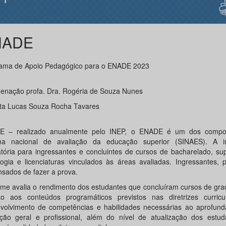
NADE
ama de Apoio Pedagógico para o ENADE 2023
enação profa. Dra. Rogéria de Souza Nunes
sta Lucas Souza Rocha Tavares
E – realizado anualmente pelo INEP, o ENADE é um dos compo
ma nacional de avaliação da educação superior (SINAES). A i
atória para ingressantes e concluintes de cursos de bacharelado, su
logia e licenciaturas vinculados às áreas avaliadas. Ingressantes,
nsados de fazer a prova.
me avalia o rendimento dos estudantes que concluíram cursos de gr
ão aos conteúdos programáticos previstos nas diretrizes curric
volvimento de competências e habilidades necessárias ao aprofun
ção geral e profissional, além do nível de atualização dos estu