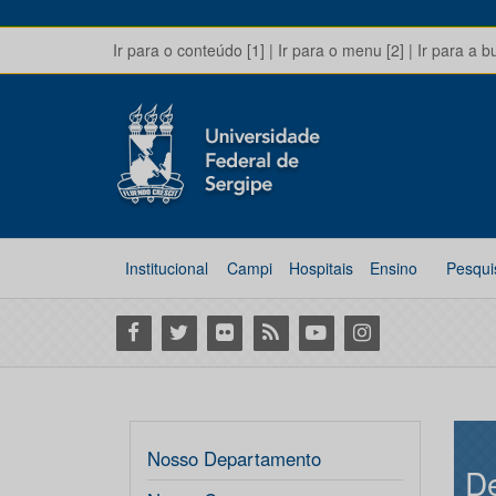
Ir para o conteúdo [1]
|
Ir para o menu [2]
|
Ir para a b
Institucional
Campi
Hospitais
Ensino
Pesqui
Facebook
Twitter
Flickr
RSS
Youtube
Instagram
Nosso Departamento
De