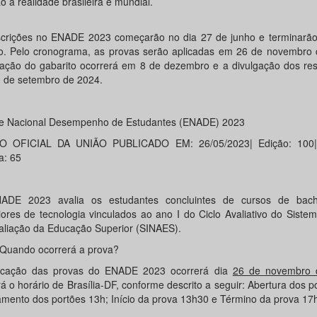
o à realidade brasileira e mundial.
scrições no ENADE 2023 começarão no dia 27 de junho e terminarã
o. Pelo cronograma, as provas serão aplicadas em 26 de novembro 
gação do gabarito ocorrerá em 8 de dezembro e a divulgação dos res
0 de setembro de 2024.
 Nacional Desempenho de Estudantes (ENADE) 2023
IO OFICIAL DA UNIÃO PUBLICADO EM: 26/05/2023| Edição: 100|
a: 65
ADE 2023 avalia os estudantes concluintes de cursos de bach
iores de tecnologia vinculados ao ano I do Ciclo Avaliativo do Siste
aliação da Educação Superior (SINAES).
ando ocorrerá a prova?
icação das provas do ENADE 2023 ocorrerá dia
26 de novembro 
á o horário de Brasília-DF, conforme descrito a seguir: Abertura dos p
mento dos portões 13h; Início da prova 13h30 e Término da prova 17