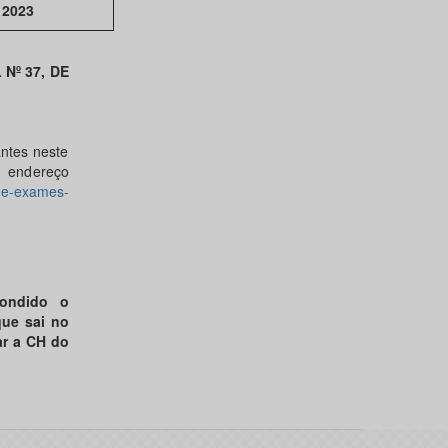
2023
 Nº 37, DE
antes neste
 endereço
o-e-exames-
pondido o
que sai no
zar a CH do