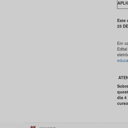
APLI
Este 
25 DE
Em ca
Edit
ele
educa
ATE
Sobr
quest
dia 4
curso