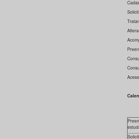
Cadas
Solic
Trata
Alter
Acomp
Preen
Consul
Consu
Acess
Cale
Preen
estud
Solic