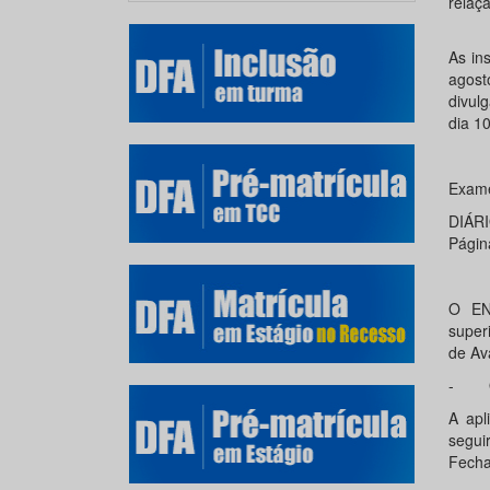
relaçã
As in
agost
divul
dia 1
Exame
DIÁR
Págin
O EN
super
de Av
- Qu
A apl
seguir
Fecha