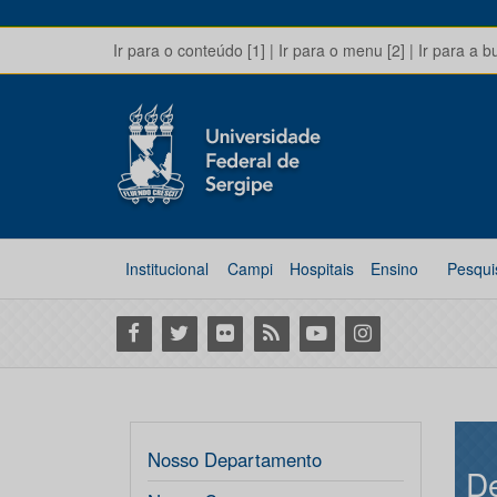
Ir para o conteúdo [1]
|
Ir para o menu [2]
|
Ir para a b
Institucional
Campi
Hospitais
Ensino
Pesqui
Facebook
Twitter
Flickr
RSS
Youtube
Instagram
Nosso Departamento
De