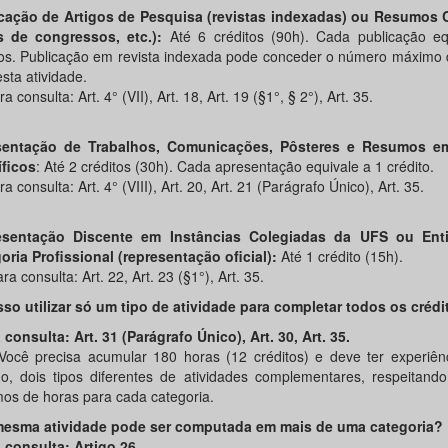
cação de Artigos de Pesquisa (revistas indexadas) ou Resumos
s de congressos, etc.):
Até 6 créditos (90h). Cada publicação eq
tos. Publicação em revista indexada pode conceder o número máximo 
sta atividade.
 consulta: Art. 4° (VII), Art. 18, Art. 19 (§1°, § 2°), Art. 35.
sentação de Trabalhos, Comunicações, Pôsteres e Resumos e
íficos
: Até 2 créditos (30h). Cada apresentação equivale a 1 crédito.
 consulta: Art. 4° (VIII), Art. 20, Art. 21 (Parágrafo Único), Art. 35.
esentação Discente em Instâncias Colegiadas da UFS ou Ent
oria Profissional (representação oficial):
Até 1 crédito (15h).
 consulta: Art. 22, Art. 23 (§1°), Art. 35.
sso utilizar só um tipo de atividade para completar todos os créd
 consulta: Art. 31 (Parágrafo Único), Art. 30, Art. 35.
Você precisa acumular 180 horas (12 créditos) e deve ter experiên
o, dois tipos diferentes de atividades complementares, respeitando
os de horas para cada categoria.
mesma atividade pode ser computada em mais de uma categoria?
a consulta: Artigo 26