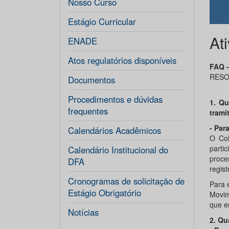
Nosso Curso
Estágio Curricular
At
ENADE
Atos regulatórios disponíveis
FAQ 
RESOL
Documentos
Procedimentos e dúvidas
1. Qu
frequentes
trami
- Para
Calendários Acadêmicos
O Col
parti
Calendário Institucional do
proce
DFA
regist
Cronogramas de solicitação de
Para 
Estágio Obrigatório
Movim
que e
Notícias
2. Qu