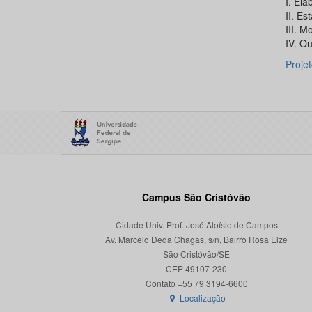
I. El
II. Es
III. M
IV. O
Proje
Campus São Cristóvão
Cidade Univ. Prof. José Aloísio de Campos
Av. Marcelo Deda Chagas, s/n, Bairro Rosa Elze
São Cristóvão/SE
CEP 49107-230
Localização