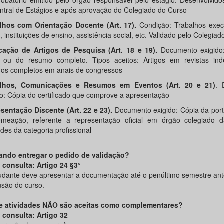
obatório emitido pelo órgão responsável pelo estágio. Desenvolvido
ntral de Estágios e após aprovação do Colegiado do Curso
lhos com Orientação Docente (Art. 17).
Condição: Trabalhos exe
instituições de ensino, assistência social, etc. Validado pelo Colegiad
cação de Artigos de Pesquisa (Art. 18 e 19).
Documento exigido
o ou do resumo completo. Tipos aceitos: Artigos em revistas in
os completos em anais de congressos
alhos, Comunicações e Resumos em Eventos (Art. 20 e 21)
. 
do: Cópia do certificado que comprove a apresentação
sentação Discente (Art. 22 e 23).
Documento exigido: Cópia da port
meação, referente a representação oficial em órgão colegiado
des da categoria profissional
ando entregar o pedido de validação?
a consulta: Artigo 24 §3°
udante deve apresentar a documentação até o penúltimo semestre ant
usão do curso.
e atividades NÃO são aceitas como complementares?
a consulta: Artigo 32