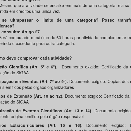
Mesmo que a atividade se encaixe em mais de uma categoria, ela só 
rtida em créditos uma única vez.
 se ultrapassar o limite de uma categoria? Posso transfe
dentes?
a consulta: Artigo 27
Será computado o máximo de 60 horas por atividade complementar ex
erindo o excedente para outra categoria.
mo devo comprovar cada atividade?
ação Científica (Art. 5º e 6º).
Documento exigido: Certificado d
ração do SIGAA
cipação em Eventos (Art. 7º ao 9º).
Documento exigido: Cópias dos c
nais emitidos pelos órgãos organizadores
tos de Extensão (Art. 10 ao 12).
Documento exigido: Certificado d
ração do SIGAA
ização de Eventos Científicos (Art. 13 e 14)
. Documento exigido
ento original emitido pelo órgão responsável
ios Extracurriculares (Art. 15 e 16).
Documento exigido: 