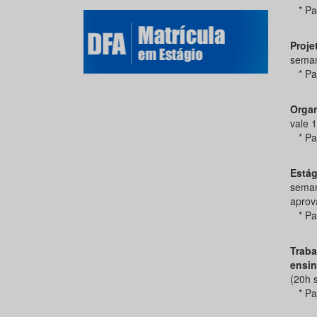
* Para
Proje
seman
* Para
Organ
vale 1
* Para
Estág
seman
aprov
* Para
Trab
ensin
(20h 
* Para