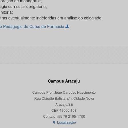
aboração de monografia;
tágio curricular obrigatório;
onitoria;
utras eventualmente indeferidas em análise do colegiado.
to Pedagógio do Curso de Farmácia
Campus Aracaju
Campus Prof. João Cardoso Nascimento
Rua Cláudio Batista, s/n, Cidade Nova
Aracaju/SE
CEP 49060-108
Localização