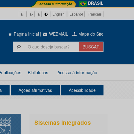
BRASIL
a+
a-
a
English
Español
Français
Página Inicial
|
WEBMAIL
|
Mapa do Site
Publicações
Bibliotecas
Acesso à informação
a
Ações afirmativas
Acessibilidade
Sistemas integrados