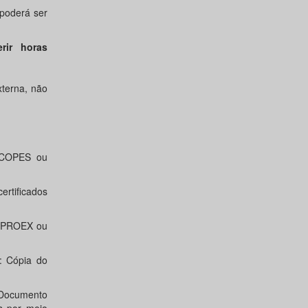
poderá ser
rir horas
terna, não
a COPES ou
ertificados
a PROEX ou
: Cópia do
Documento