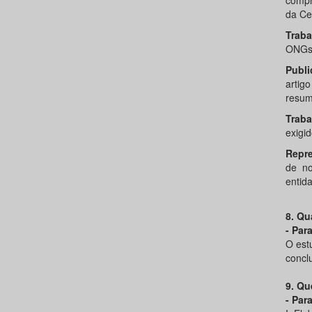
compr
da Ce
Traba
ONGs, 
Publi
artig
resum
Trab
exigi
Repre
de no
entida
8. Qu
- Par
O est
concl
9. Qu
- Par