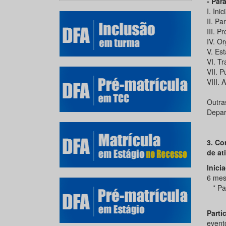
- Par
I. Inic
II. Pa
III. P
IV. Or
V. Est
VI. T
VII. P
VIII.
Outr
Depar
3. Co
de at
Inici
6 mes
* Para
Parti
event