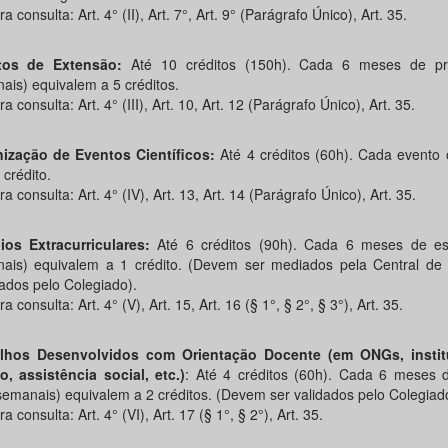
 consulta: Art. 4° (II), Art. 7°, Art. 9° (Parágrafo Único), Art. 35.
tos de Extensão:
Até 10 créditos (150h). Cada 6 meses de pr
ais) equivalem a 5 créditos.
 consulta: Art. 4° (III), Art. 10, Art. 12 (Parágrafo Único), Art. 35.
ização de Eventos Científicos:
Até 4 créditos (60h). Cada evento
 crédito.
 consulta: Art. 4° (IV), Art. 13, Art. 14 (Parágrafo Único), Art. 35.
ios Extracurriculares:
Até 6 créditos (90h). Cada 6 meses de es
ais) equivalem a 1 crédito. (Devem ser mediados pela Central de 
ados pelo Colegiado).
 consulta: Art. 4° (V), Art. 15, Art. 16 (§ 1°, § 2°, § 3°), Art. 35.
alhos Desenvolvidos com Orientação Docente (em ONGs, instit
o, assistência social, etc.)
: Até 4 créditos (60h). Cada 6 meses d
semanais) equivalem a 2 créditos. (Devem ser validados pelo Colegiad
 consulta: Art. 4° (VI), Art. 17 (§ 1°, § 2°), Art. 35.