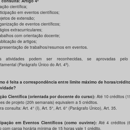
a consulta: Artigo 4º
iação científica;
rticipação em eventos científicos;
rojetos de extensão;
ganização de eventos científicos;
ágios extracurriculares;
rabalhos com orientação docente;
ublicação de artigos;
 Apresentação de trabalhos/resumos em eventos.
as atividades podem ser reconhecidas, se aprovadas pelo
tamental (Parágrafo Único do Art. 4º).
mo é feita a correspondência entre limite máximo de horas/crédito
ividade?
ação Científica (orientada por docente do curso):
Até 10 créditos (
es de projeto (20h semanais) equivalem a 5 créditos.
 consulta: Art. 4° (I), Art. 5°, Art. 6° (Parágrafo Único), Art. 35.
cipação em Eventos Científicos (como ouvinte):
Até 4 créditos (
o com carga horária mínima de 15 horas vale 1 crédito.