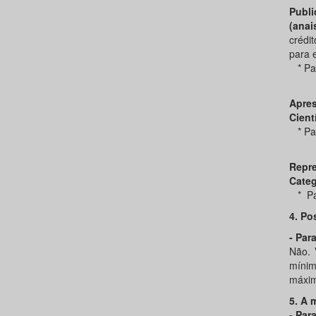
Publi
(anai
crédi
para e
* Para
Apre
Cient
* Para
Repr
Categ
* Para
4. Po
- Para
Não. 
mínim
máxim
5. A 
- Par