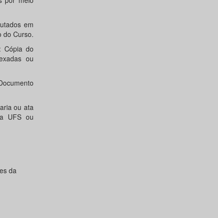
s por meio
cutados em
o do Curso.
: Cópia do
dexadas ou
Documento
aria ou ata
 da UFS ou
es da