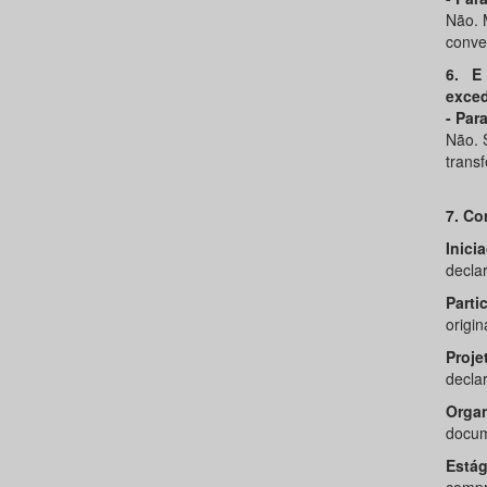
Não. 
conve
6. E
exce
- Par
Não. 
transf
7. Co
Inici
decla
Parti
origi
Proje
decla
Organ
docum
Estág